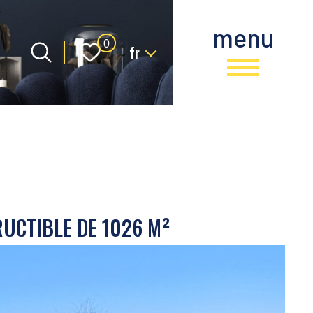
menu
Langue
0
fr
UCTIBLE DE 1026 M²