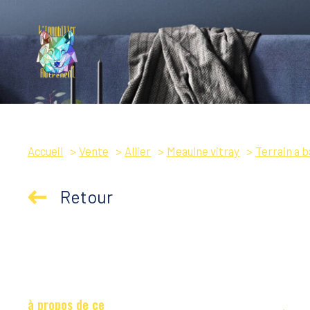
Accueil
Vente
Allier
Meaulne vitray
Terrain a b
Retour
à propos de ce