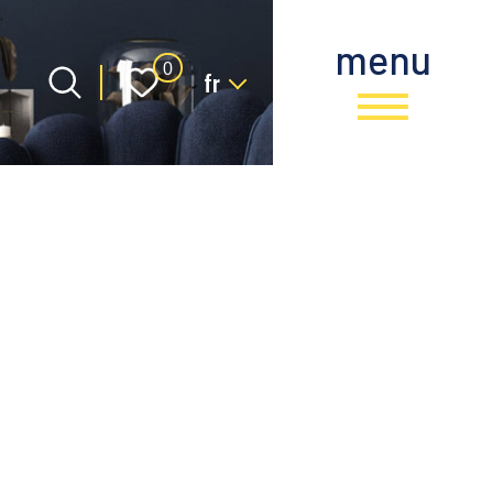
menu
Langue
0
fr