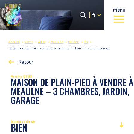
menu
Langue
Langue
fr
0
fr
Accueil
Accueil
Vente
Allier
Meaulne
Maison
T4
Maison de plain pied a vendre a meaulne 3 chambres jardin garage
Retour
Meaulne (03360)
MAISON DE PLAIN-PIED À VENDRE À
MEAULNE – 3 CHAMBRES, JARDIN,
GARAGE
à propos de ce
BIEN