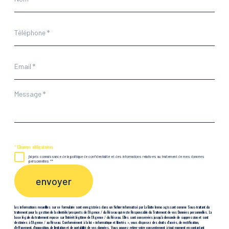
*
Téléphone
*
Email
*
Message
*
* Champs obligatoires
j'ai pris connaissance de la politique de confidentialité et des informations relatives au traitement de mes données
personnelles **
envoyer
Les informations recueillies sur ce formulaire sont enregistrées dans un fichier informatisé par La Boite Immo agissant comme Sous-traitant du
traitement pour la gestion de la clientèle/prospects de l'Agence / du Réseau qui reste Responsable du Traitement de vos Données personnelles. La
base légale du traitement repose sur l'intérêt légitime de l'Agence / du Réseau. Elles sont conservées jusqu'à demande de suppression et sont
destinées à l'Agence / au Réseau. Conformément à la loi « informatique et libertés », vous disposez des droits d’accès, de rectification,
d’effacement, d’opposition, de limitation et de portabilité de vos données. Vous pouvez retirer votre consentement à tout moment en contactant