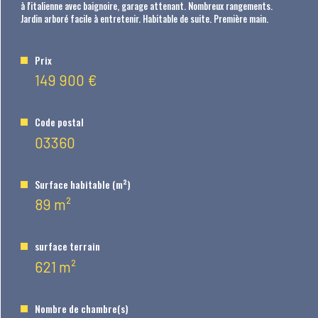
à l'italienne avec baignoire, garage attenant. Nombreux rangements.
Jardin arboré facile à entretenir. Habitable de suite. Première main.
Bilan
ÉNERGÉTIQUE
Prix
149 900 €
Code postal
03360
Surface habitable (m²)
89 m²
surface terrain
621 m²
Nombre de chambre(s)