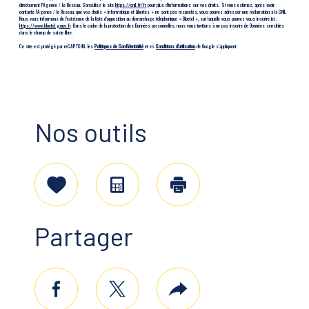
directement l’Agence / Le Réseau. Consultez le site
https://cnil.fr/fr
pour plus d’informations sur vos droits. Si vous estimez, après avoir
contacté l'Agence / le Réseau, que vos droits « Informatique et Libertés » ne sont pas respectés, vous pouvez adresser une réclamation à la CNIL.
Nous vous informons de l’existence de la liste d'opposition au démarchage téléphonique « Bloctel », sur laquelle vous pouvez vous inscrire ici :
https://www.bloctel.gouv.fr
. Dans le cadre de la protection des Données personnelles, nous vous invitons à ne pas inscrire de Données sensibles
dans le champ de saisie libre.
Ce site est protégé par reCAPTCHA, les
Politiques de Confidentialité
et es
Conditions d'utilisation
de Google s'appliquent.
Nos outils
Sélectionner
Calculatrice
Imprimer
Partager
facebook
twitter
Plus